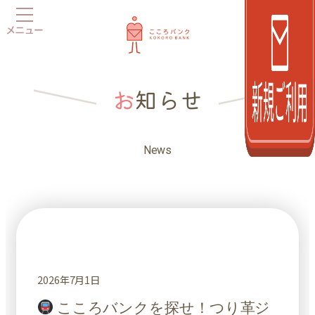
内
容
を
ス
キ
お
知らせ
ッ
プ
News
2026年7月1日
こころバンクを探せ！つり革ジ