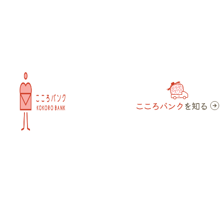
内
容
を
ス
キ
ッ
プ