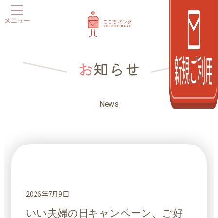
内
容
を
ス
キ
お
知らせ
ッ
プ
News
2026年7月9日
いい夫婦の日キャンペーン、ご好